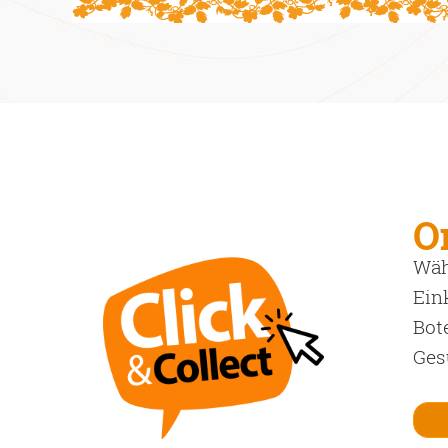
O
Wäh
Ein
Bot
Ges