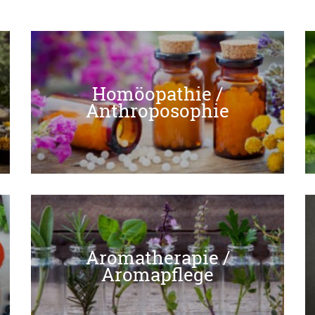
Homöopathie /
Homöopathie /
Anthroposophie
Anthroposophie
Aromatherapie /
Aromatherapie /
Aromapflege
Aromapflege