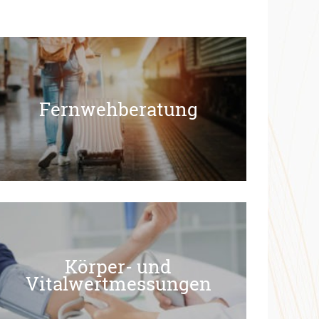
Fernwehberatung
Fernwehberatung
Körper- und
Körper- und
Vitalwertmessungen
Vitalwertmessungen