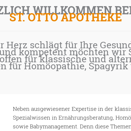
ZLICH WILLKOMMEN BEI
ST. OTTO APOTHEKE
r Herz schlägt für Ihre Gesund
und kompetent möchten wir Si
offen für klassische und alte
ten für Homöopathie, Spagyrik
Neben ausgewiesener Expertise in der klass
Spezialwissen in Ernährungsberatung, Homö
sowie Babymanagement. Denn diese Themen 